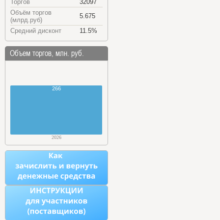
Торгов
32097
Объём торгов
5.675
(млрд.руб)
Средний дисконт
11.5%
Объем торгов, млн. руб.
266
2026