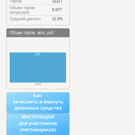
Торгов
32117
Объём торгов
5.677
(млрд.руб)
Средний дисконт
11.5%
Объем торгов, млн. руб.
267
2026