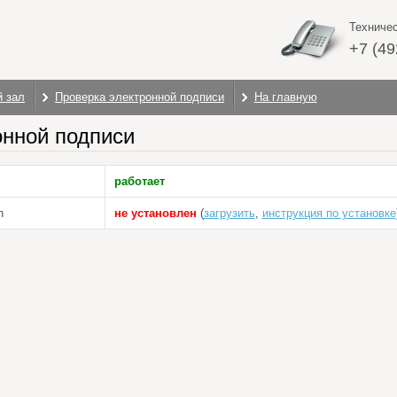
Техниче
+7 (4
й зал
Проверка электронной подписи
На главную
онной подписи
работает
n
не установлен
(
загрузить
,
инструкция по установке