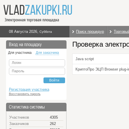
08 Августа 2026
,
Поиск процедур
Торговы
Суббота
Проверка электр
Вход на площадку
Для участника
Для заказчика
Java script
Логин
КриптоПро ЭЦП Browser plug-i
Пароль
Войти
Регистрация участника
Восстановить пароль
Статистика системы
Участников
4305
Заказчиков
262