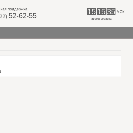
ская поддержка
15
15
35
МСК
52-62-55
922)
время сервера
)