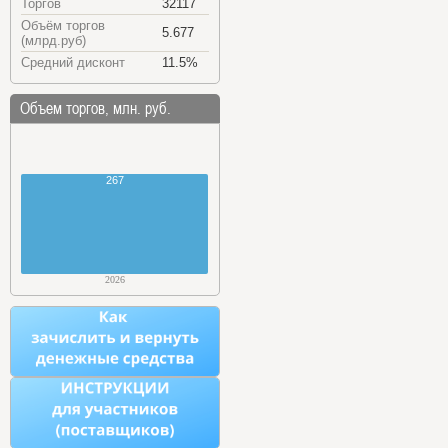
Торгов
32117
Объём торгов
5.677
(млрд.руб)
Средний дисконт
11.5%
Объем торгов, млн. руб.
267
2026