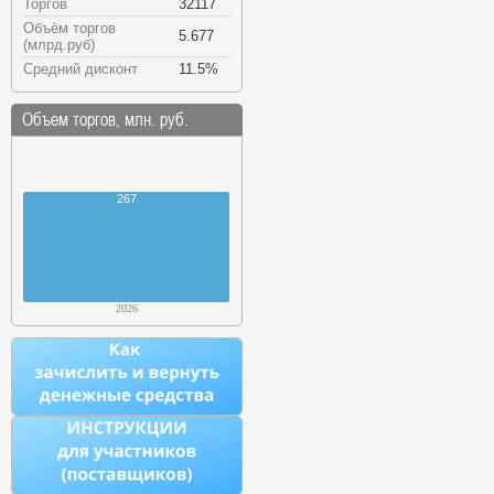
Торгов
32117
Объём торгов
5.677
(млрд.руб)
Средний дисконт
11.5%
Объем торгов, млн. руб.
267
2026