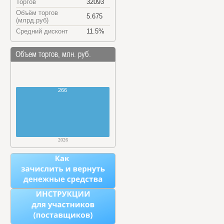
Торгов
32093
Объём торгов
5.675
(млрд.руб)
Средний дисконт
11.5%
Объем торгов, млн. руб.
266
2026