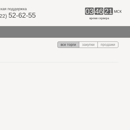
ская поддержка
03
46
21
МСК
52-62-55
922)
время сервера
все торги
закупки
продажи