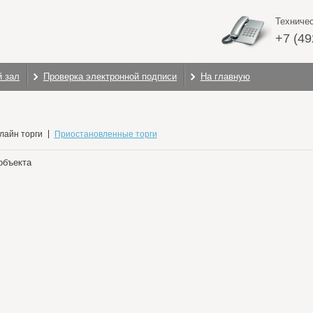
Техниче
+7 (4
й зал
Проверка электронной подписи
На главную
лайн торги
Приостановленные торги
объекта