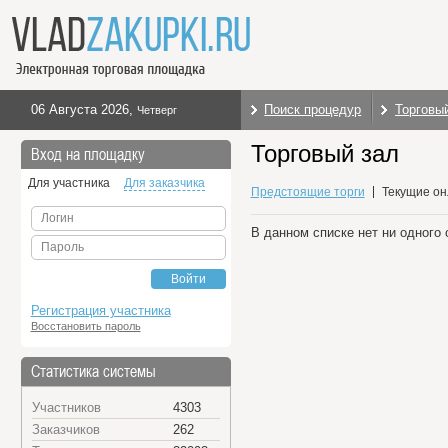
06 Августа 2026
,
Поиск процедур
Торговы
Четверг
Торговый зал
Вход на площадку
Для участника
Для заказчика
Предстоящие торги
Текущие он
Логин
В данном списке нет ни одного 
Пароль
Войти
Регистрация участника
Восстановить пароль
Статистика системы
Участников
4303
Заказчиков
262