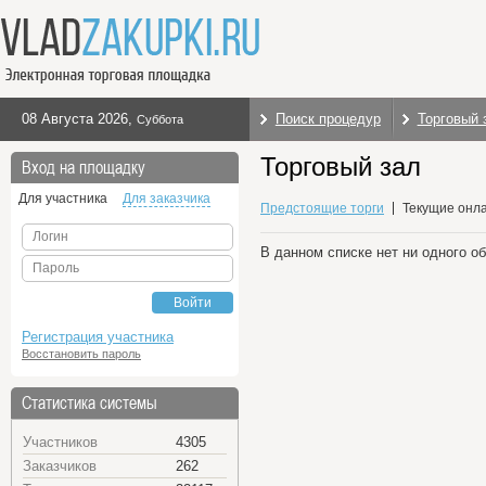
08 Августа 2026
,
Поиск процедур
Торговый 
Суббота
Торговый зал
Вход на площадку
Для участника
Для заказчика
Предстоящие торги
Текущие онла
Логин
В данном списке нет ни одного о
Пароль
Войти
Регистрация участника
Восстановить пароль
Статистика системы
Участников
4305
Заказчиков
262