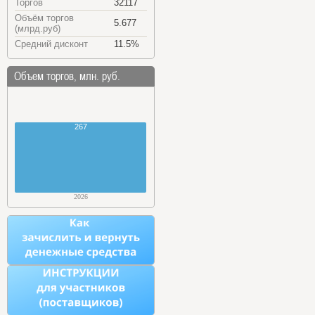
Торгов
32117
Объём торгов
5.677
(млрд.руб)
Средний дисконт
11.5%
Объем торгов, млн. руб.
267
2026