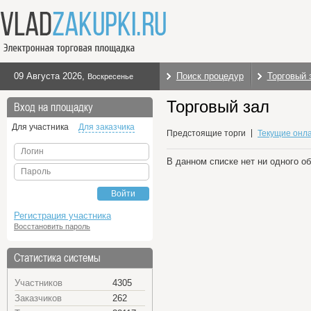
09 Августа 2026
,
Поиск процедур
Торговый 
Воскресенье
Торговый зал
Вход на площадку
Для участника
Для заказчика
Предстоящие торги
Текущие онла
Логин
В данном списке нет ни одного о
Пароль
Войти
Регистрация участника
Восстановить пароль
Статистика системы
Участников
4305
Заказчиков
262