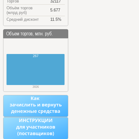
Торгов
32117
Объём торгов
5.677
(млрд.руб)
Средний дисконт
11.5%
Объем торгов, млн. руб.
267
2026